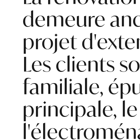
demeure anci
projet d'exte
Les clients s
familiale, é
principale, le
l'électromé