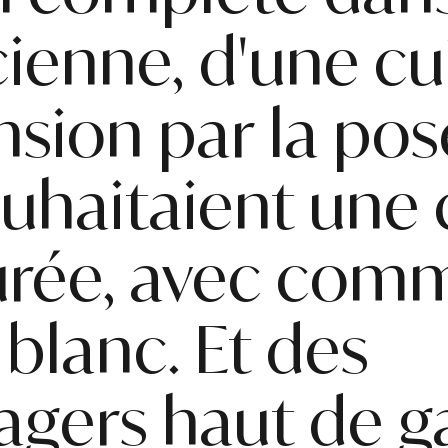
enne, d'une cui
nsion par la pos
ouhaitaient une 
purée, avec com
 blanc. Et des
nagers haut de 