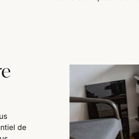
re
us
ntiel de
ous