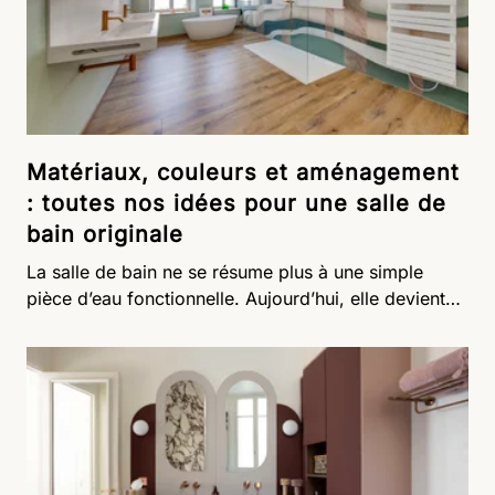
devient alors le reflet de votre personnalité, un lieu
où chaque détail est pensé pour sublimer votre
quotidien.
Matériaux, couleurs et aménagement
: toutes nos idées pour une salle de
bain originale
La salle de bain ne se résume plus à une simple
pièce d’eau fonctionnelle. Aujourd’hui, elle devient
un espace de détente, de bien-être, et surtout, un
lieu où exprimer ses idées design. En matière de
déco, les tendances évoluent : on ose les couleurs,
les formes, les matières, pour imaginer une salle de
bains unique, qui nous ressemble. Minimaliste,
vintage, arty ou naturelle, chaque projet mérite une
réalisation attentive et sur-mesure. Découvrez toutes