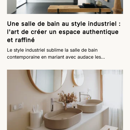
Une salle de bain au style industriel :
l'art de créer un espace authentique
et raffiné
Le style industriel sublime la salle de bain
contemporaine en mariant avec audace les
matériaux bruts aux lignes épurées. Dans cet espace
où le métal, le bois et le béton se rencontrent
harmonieusement, chaque élément raconte une
histoire entre passé et modernité. Découvrez
comment créer une atmosphère authentique où les
codes factory transforment votre salle de bain en un
lieu unique, entre caractère affirmé et raffinement.