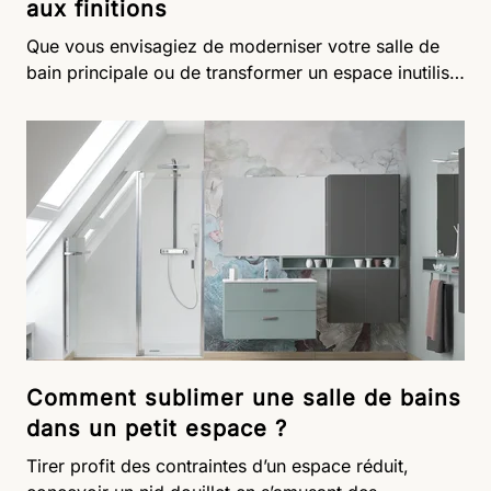
aux finitions
grandiose.
Que vous envisagiez de moderniser votre salle de
bain principale ou de transformer un espace inutilisé
en une salle de bain de luxe, vous aurez à votre
disposition une multitude d’options pour donner
naissance à la pièce de vos rêves. Couleur,
matériaux, accessoires, finitions, spa, balnéo : de
nombreux éléments peuvent faire la différence et
transformer cet environnement en un écrin
d’élégance, de confort et de bien-être.
Comment sublimer une salle de bains
dans un petit espace ?
Tirer profit des contraintes d’un espace réduit,