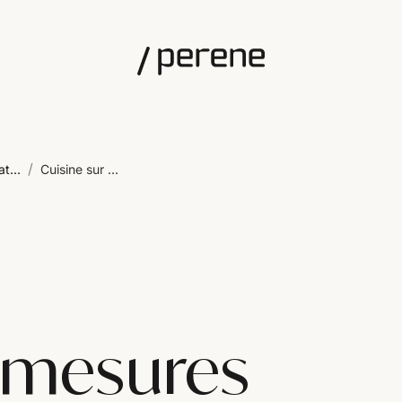
/
at...
Cuisine sur ...
r mesures