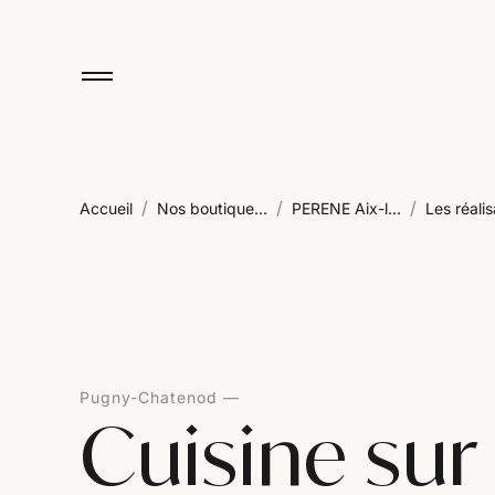
/
/
/
Accueil
Nos boutique...
PERENE Aix-l...
Les réalis
Pugny-Chatenod
Cuisine su