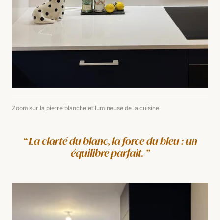
Zoom sur la pierre blanche et lumineuse de la cuisine
La clarté du blanc, la force du bleu : un
équilibre parfait.