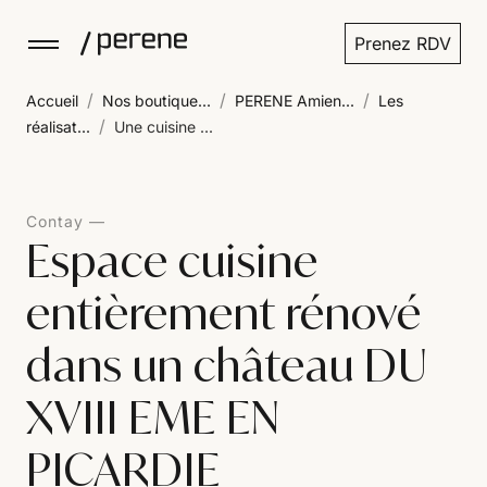
Prenez RDV
/
/
/
Accueil
Nos boutique...
PERENE Amien...
Les
/
réalisat...
Une cuisine ...
Contay
Espace cuisine
entièrement rénové
dans un château DU
XVIII EME EN
PICARDIE