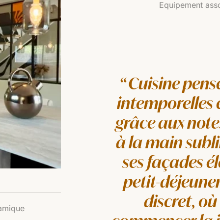
Equipement asso
Cuisine pensé
intemporelles e
grâce aux note
à la main subli
ses façades é
petit-déjeun
discret, où
ramique