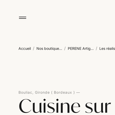
/
/
/
Accueil
Nos boutique...
PERENE Artig...
Les réalis
Bouliac, Gironde ( Bordeaux )
Cuisine su