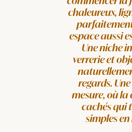
commencer la j
chaleureux, li
parfaitement
espace aussi e
Une niche in
verrerie et ob
naturellement
regards. Une
mesure, où la 
cachés qui 
simples en