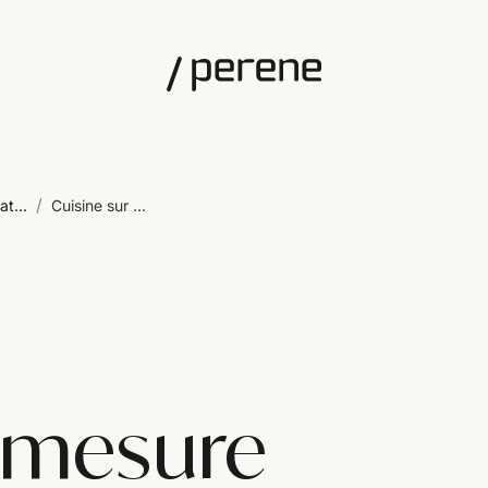
/
at...
Cuisine sur ...
r mesure