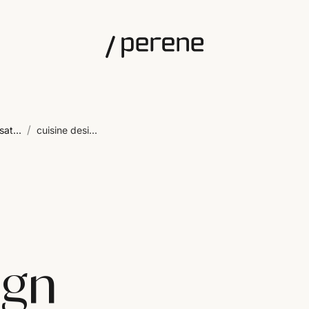
/
sat...
cuisine desi...
ign