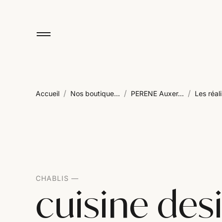
/
/
/
Accueil
Nos boutique...
PERENE Auxer...
Les réali
CHABLIS
cuisine des