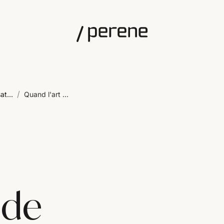
/
at...
Quand l'art ...
 de