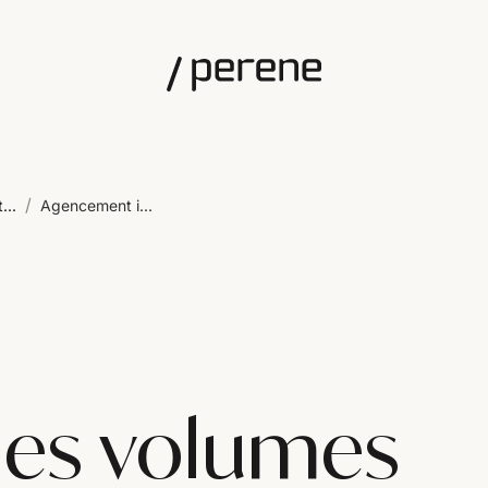
/
...
Agencement i...
les volumes