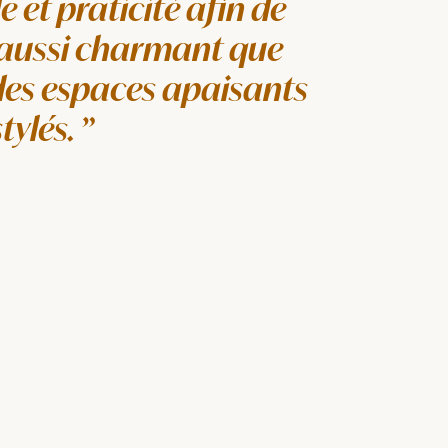
le et praticité afin de
 aussi charmant que
des espaces apaisants
stylés.