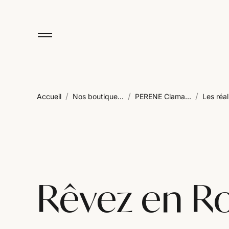
/
/
/
Accueil
Nos boutique...
PERENE Clama...
Les réali
Rêvez en R