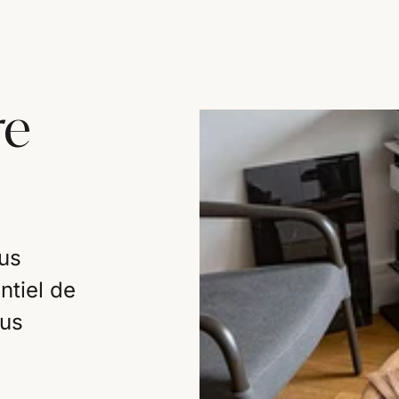
re
us
ntiel de
ous