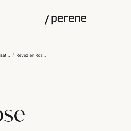
/
sat...
Rêvez en Ros...
ose