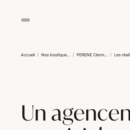
/
/
/
Accueil
Nos boutique...
PERENE Clerm...
Les réali
Un agencem