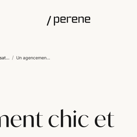
/
sat...
Un agencemen...
ent chic et