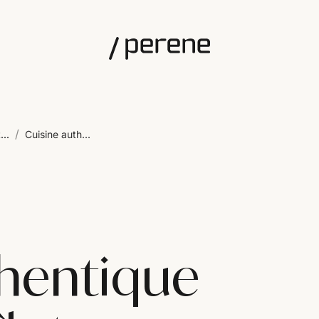
/
...
Cuisine auth...
thentique