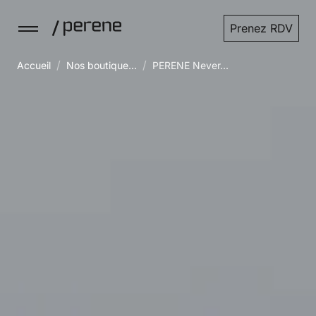
Prenez RDV
/
/
Accueil
Nos boutique...
PERENE Never...