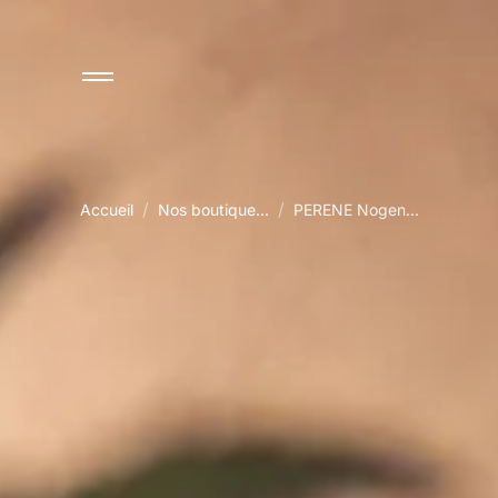
/
/
Accueil
Nos boutique...
PERENE Nogen...