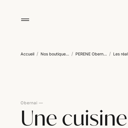
/
/
/
Accueil
Nos boutique...
PERENE Obern...
Les réali
Obernai
Une cuisine