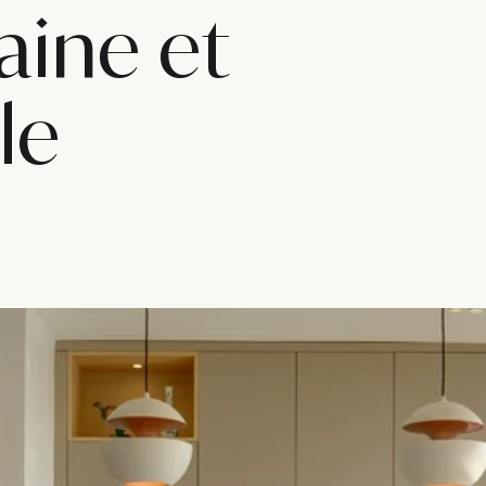
ine et
le