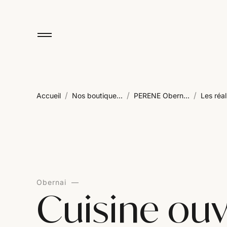
/
/
/
Accueil
Nos boutique...
PERENE Obern...
Les réali
Obernai
Cuisine ouv