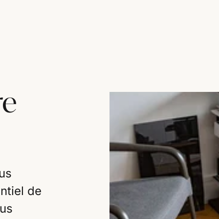
re
us
ntiel de
ous