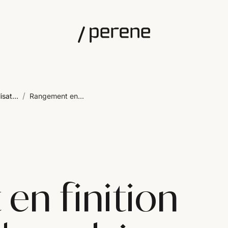
/
isat...
Rangement en...
en finition