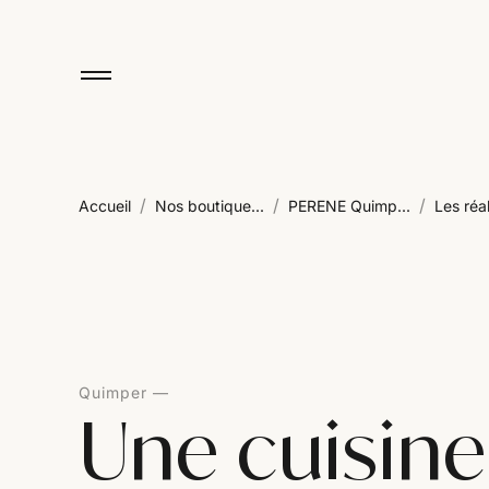
/
/
/
Accueil
Nos boutique...
PERENE Quimp...
Les réal
Quimper
Une cuisin