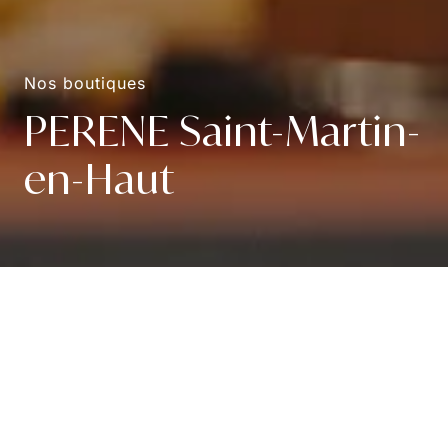
Nos boutiques
PERENE Saint-Martin-
en-Haut
Informations
4.88/5 (
112 avis Google
)
A.
La Gare, Rue du 8 Mai 1945 69850 Saint-Martin-