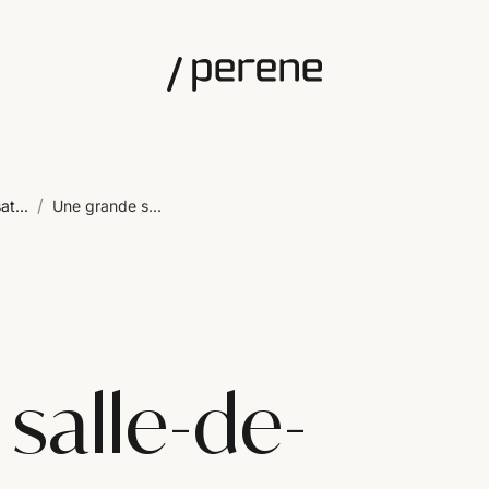
/
at...
Une grande s...
salle-de-