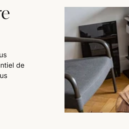
re
us
ntiel de
ous