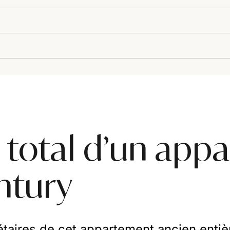
total d’un app
ntury
taires de cet appartement ancien entiè