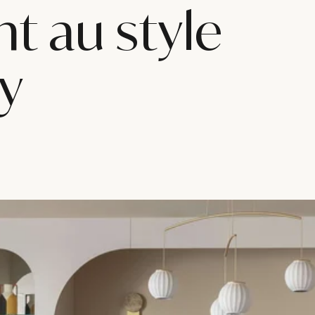
t au style
y