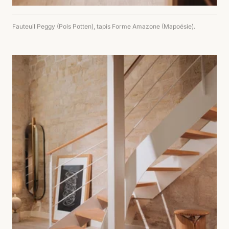
Fauteuil Peggy (Pols Potten), tapis Forme Amazone (Mapoésie).