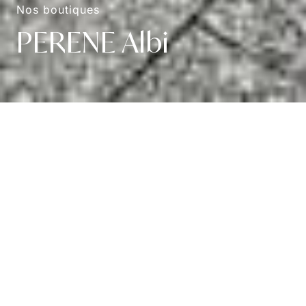
Nos boutiques
PERENE Albi
Informations
4.87/5 (
70 avis Google
)
A.
12 Avenue du Général de Gaulle 81000 Albi
T.
0985055958
Pensée comme un atelier de création, chaque
boutique exprime à la fois la philosophie de Perene