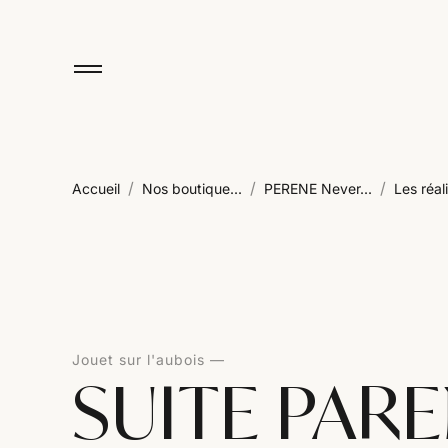
/
/
/
Accueil
Nos boutique...
PERENE Never...
Les réali
Jouet sur l'aubois
SUITE PAR