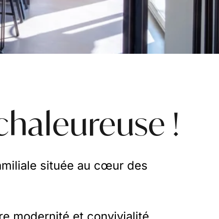
chaleureuse !
amiliale située au cœur des
tre modernité et convivialité.