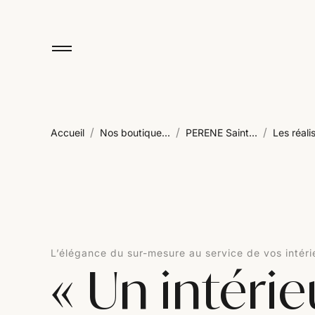
/
/
/
Accueil
Nos boutique...
PERENE Saint...
Les réalis
L’élégance du sur-mesure au service de vos intéri
« Un intéri